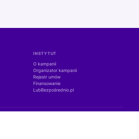
INSTYTUT
O kampanii
Organizator kampanii
Rejestr umów
Finansowanie
LubBezpośrednio.pl
©
2026
lubbezposrednio.pl