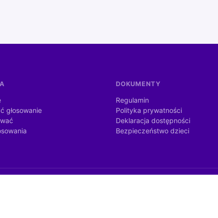
MA
DOKUMENTY
e
Regulamin
ć głosowanie
Polityka prywatności
ować
Deklaracja dostępności
osowania
Bezpieczeństwo dzieci
dżetu państwa ze środków otrzymanych od Kancelarii Prezesa Rady
nia publicznego).