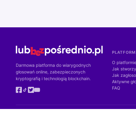
PLATFOR
O platformi
Darmowa platforma do wiarygodnych
Jak stworzy
głosowań online, zabezpieczonych
Jak zagłos
kryptografią i technologią blockchain.
Aktywne gł
FAQ
Zadanie Instytutu Demokracji Bezpośredniej jest dofinansowane z bu
Ministrów. Wartość dofinansowania: 4 284 900 zł (100% wartości zada