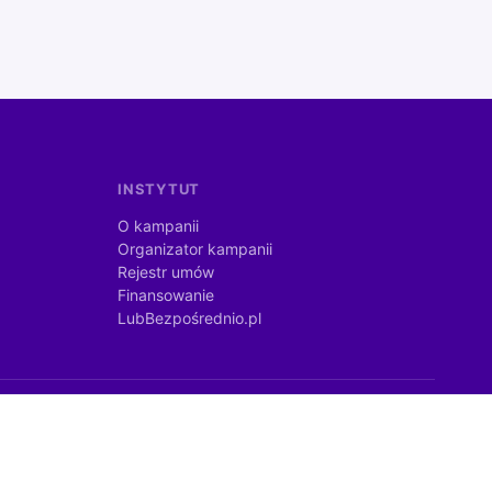
INSTYTUT
O kampanii
Organizator kampanii
Rejestr umów
Finansowanie
LubBezpośrednio.pl
©
2026
lubbezposrednio.pl