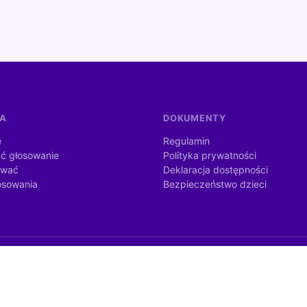
MA
DOKUMENTY
e
Regulamin
ć głosowanie
Polityka prywatności
ować
Deklaracja dostępności
osowania
Bezpieczeństwo dzieci
dżetu państwa ze środków otrzymanych od Kancelarii Prezesa Rady
nia publicznego).