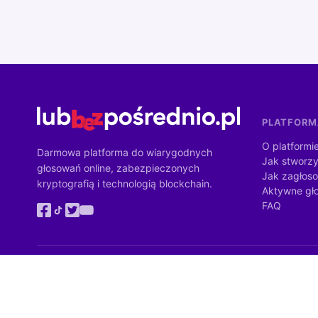
PLATFOR
O platformi
Darmowa platforma do wiarygodnych
Jak stworzy
głosowań online, zabezpieczonych
Jak zagłos
kryptografią i technologią blockchain.
Aktywne gł
FAQ
Zadanie Instytutu Demokracji Bezpośredniej jest dofinansowane z bu
Ministrów. Wartość dofinansowania: 4 284 900 zł (100% wartości zada