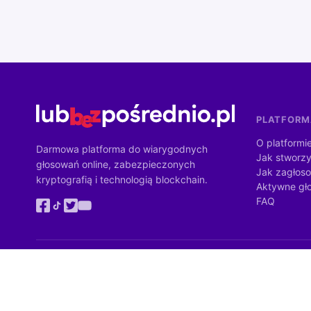
PLATFOR
O platformi
Darmowa platforma do wiarygodnych
Jak stworzy
głosowań online, zabezpieczonych
Jak zagłos
kryptografią i technologią blockchain.
Aktywne gł
FAQ
Zadanie Instytutu Demokracji Bezpośredniej jest dofinansowane z bu
Ministrów. Wartość dofinansowania: 4 284 900 zł (100% wartości zada