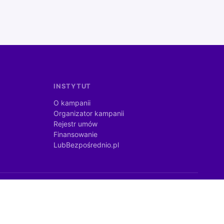
INSTYTUT
O kampanii
Organizator kampanii
Rejestr umów
Finansowanie
LubBezpośrednio.pl
©
2026
lubbezposrednio.pl