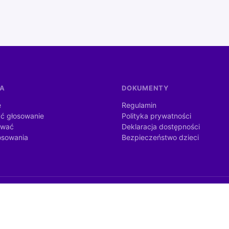
MA
DOKUMENTY
e
Regulamin
ć głosowanie
Polityka prywatności
ować
Deklaracja dostępności
osowania
Bezpieczeństwo dzieci
dżetu państwa ze środków otrzymanych od Kancelarii Prezesa Rady
nia publicznego).