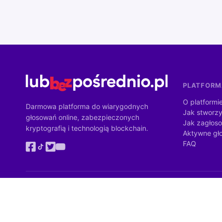
PLATFOR
O platformi
Darmowa platforma do wiarygodnych
Jak stworzy
głosowań online, zabezpieczonych
Jak zagłos
kryptografią i technologią blockchain.
Aktywne gł
FAQ
Zadanie Instytutu Demokracji Bezpośredniej jest dofinansowane z bu
Ministrów. Wartość dofinansowania: 4 284 900 zł (100% wartości zada