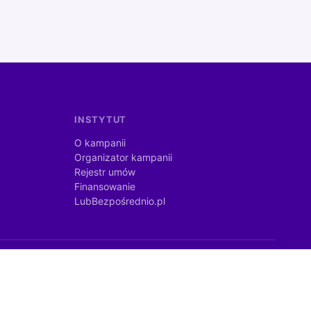
INSTYTUT
O kampanii
Organizator kampanii
Rejestr umów
Finansowanie
LubBezpośrednio.pl
©
2026
lubbezposrednio.pl