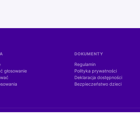
MA
DOKUMENTY
e
Regulamin
ć głosowanie
Polityka prywatności
ować
Deklaracja dostępności
osowania
Bezpieczeństwo dzieci
dżetu państwa ze środków otrzymanych od Kancelarii Prezesa Rady
nia publicznego).