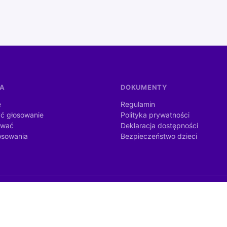
MA
DOKUMENTY
e
Regulamin
ć głosowanie
Polityka prywatności
ować
Deklaracja dostępności
osowania
Bezpieczeństwo dzieci
dżetu państwa ze środków otrzymanych od Kancelarii Prezesa Rady
nia publicznego).