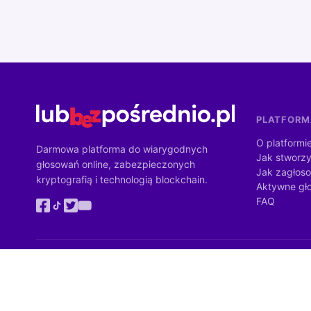
PLATFOR
O platformi
Darmowa platforma do wiarygodnych
Jak stworzy
głosowań online, zabezpieczonych
Jak zagłos
kryptografią i technologią blockchain.
Aktywne gł
FAQ
Zadanie Instytutu Demokracji Bezpośredniej jest dofinansowane z bu
Ministrów. Wartość dofinansowania: 4 284 900 zł (100% wartości zada