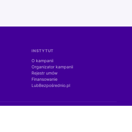
INSTYTUT
O kampanii
Organizator kampanii
Rejestr umów
Finansowanie
LubBezpośrednio.pl
©
2026
lubbezposrednio.pl